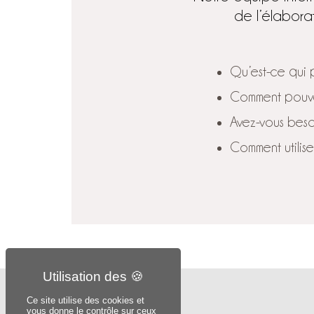
de l’élabora
Qu’est-ce qui p
Comment pouve
Avez-vous bes
Comment utilis
Ce site utilise des cookies et
SIÈGE SOCIAL
vous donne le contrôle sur ceux